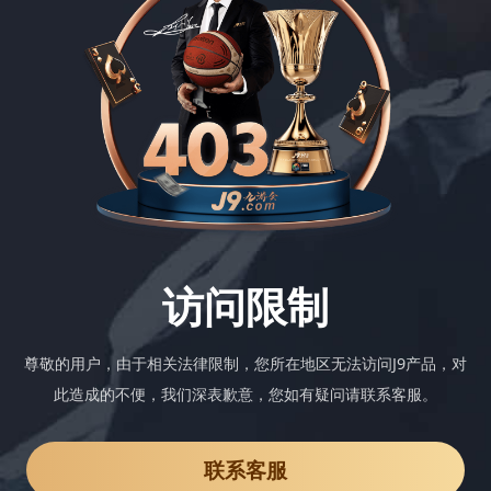
访问限制
尊敬的用户，由于相关法律限制，您所在地区无法访问J9产品，对
此造成的不便，我们深表歉意，您如有疑问请联系客服。
联系客服