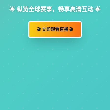
🌟 纵览全球赛事，畅享高清互动 🌟
⚽
🎬 立即观看直播 🎬
🏀