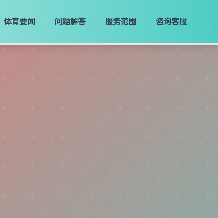
体育要闻
问题解答
服务范围
咨询客服