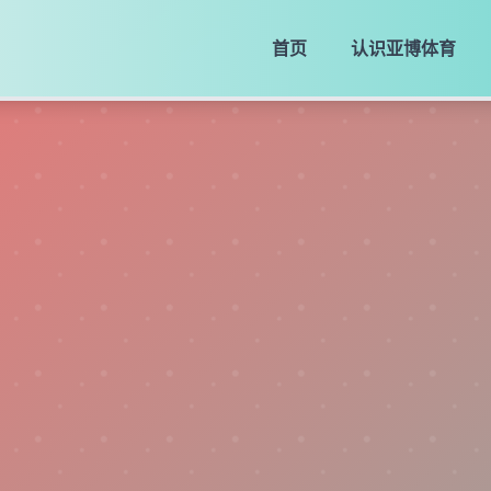
首页
认识
亚博体育